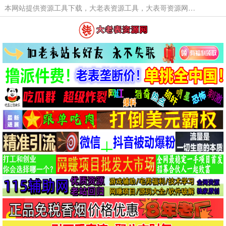
本网站提供资源工具下载，大老表资源工具，大表哥资源网软件工具，大老表资源下载，活动线报福利资源分享,活动线报，大型网游经典游戏，网络热门技术游戏辅助交流与分享。