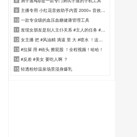
8
测手速App是一款专门测试手速的手机工具
9
主播专用 小红花音效助手内置 2000+ 音效（抖音/热门歌曲），支持快捷键、搜索、自定义 MP3、声卡通道与动态频谱，全平台直播可用；
10
一款专业级的血压血糖健康管理工具
11
发现女朋友是别人主仆关系 #主人的任务 #聊天记录 #母狗
12
女主播 把 #风油精 滴逼 里 大 #喷水 ！这妹子会玩
13
#拉屎 用 #砖头 擦屁股 ！全程视频！哈哈！
14
#反差 #美女 要吃人啊 ？
15
轻透粉纱温泉场景湿身爆乳