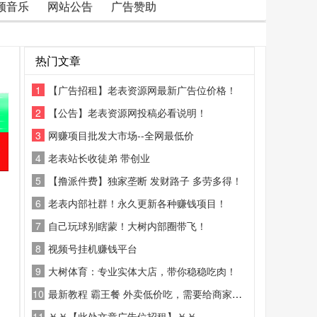
频音乐
网站公告
广告赞助
热门文章
1
【广告招租】老表资源网最新广告位价格！
2
【公告】老表资源网投稿必看说明！
3
网赚项目批发大市场--全网最低价
4
老表站长收徒弟 带创业
5
【撸派件费】独家垄断 发财路子 多劳多得！
6
老表内部社群！永久更新各种赚钱项目！
7
自己玩球别瞎蒙！大树内部圈带飞！
8
视频号挂机赚钱平台
9
大树体育：专业实体大店，带你稳稳吃肉！
10
最新教程 霸王餐 外卖低价吃，需要给商家好评
11
￥￥【此处文章广告位招租】￥￥