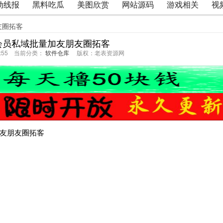
动线报
黑料吃瓜
美图欣赏
网站源码
游戏相关
视
友圈拓客
会员私域批量加友朋友圈拓客
32:55 当前分类：
软件仓库
版权：老表资源网
加友朋友圈拓客