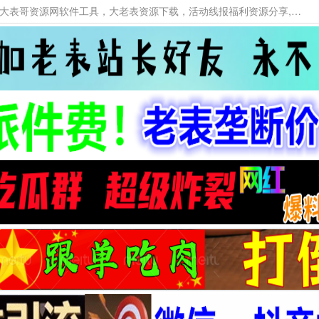
本网站提供资源工具下载，大老表资源工具，大表哥资源网软件工具，大老表资源下载，活动线报福利资源分享,活动线报，大型网游经典游戏，网络热门技术游戏辅助交流与分享。