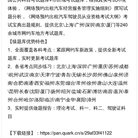
体验，《网络预约出租汽车经营服务管理实施细则》撰写试
题分析，《网络预约出租汽车驾驶员从业资格考试大纲》考
试宝典出题规则。提供北京\上海\广州\深圳\南京\厦门等240
余城市网约车地方考试题库。
【猿题库优势特色】
1、全面覆盖各科考点：紧跟网约车新政策，提供全新考试
题库，实时更新考试题库
2、各省考点同步练习：北京\上海\深圳\广州\重庆\苏州\成都
\杭州\武汉\南京\天津\宁波\青岛\无锡\长沙\郑州\佛山\泉州\济
南\合肥\南通\西安\福州\东莞\烟台\常州\徐州\唐山\大连\温州
\昆明\长春\沈阳\厦门\扬州\绍兴\盐城\石家\潍坊\南昌\嘉兴\泰
州\台州\哈尔\洛阳\临沂\南宁\金华\襄阳\漳州
3、实时提供做题报告：理论考试、科一、科二、驾驶证科
目
【下载链接】：https://pan.quark.cn/s/29af33f41122