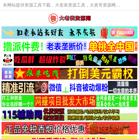
本网站提供资源工具下载，大老表资源工具，大表哥资源网软件工具，大老表资源下载，活动线报福利资源分享,活动线报，大型网游经典游戏，网络热门技术游戏辅助交流与分享。