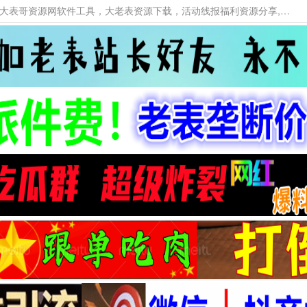
本网站提供资源工具下载，大老表资源工具，大表哥资源网软件工具，大老表资源下载，活动线报福利资源分享,活动线报，大型网游经典游戏，网络热门技术游戏辅助交流与分享。