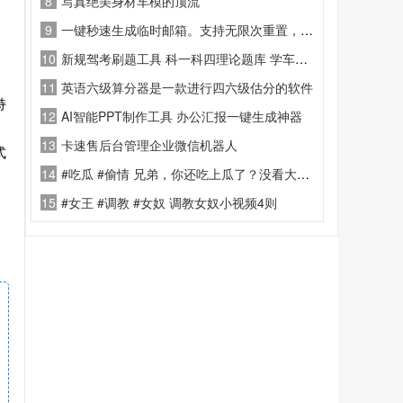
8
写真绝美身材车模的顶流 ”
9
一键秒速生成临时邮箱。支持无限次重置，随时拥有全新邮箱号
10
新规驾考刷题工具 科一科四理论题库 学车实操备考神器
11
英语六级算分器是一款进行四六级估分的软件
持
12
AI智能PPT制作工具 办公汇报一键生成神器
13
卡速售后台管理企业微信机器人
式
14
#吃瓜 #偷情 兄弟，你还吃上瓜了？没看大家都看你家呢吗？
15
#女王 #调教 #女奴 调教女奴小视频4则