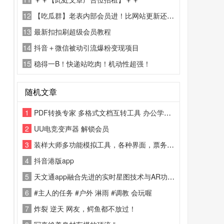
12
【吃瓜群】老表内部会员进！比网站更新还精彩！
13
最新扣扣刷超级会员教程
14
抖音＋微信被动引流爆粉变现项目
15
稳得一B！快递站吃肉！机动性超强！
随机文章
1
PDF转换专家 多格式文档互转工具 办公学习全能助手[顶!]
2
UU电竞变声器 解锁会员
3
装样大师多功能模拟工具，各种界面，票务、购物等多种场景模拟，界面简洁，操作简单，带来丰富的趣味体验。
4
抖音港版app
5
天文通app融合先进的实时星图技术与AR功能，为您提供全方位的天文观测体验
6
#主人的任务 #户外 淋雨 #调教 会玩喔
7
炸裂 逆天 网友，鳄鱼都不放过！