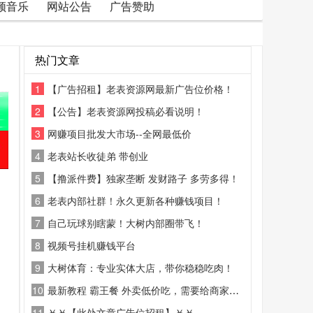
频音乐
网站公告
广告赞助
热门文章
1
【广告招租】老表资源网最新广告位价格！
2
【公告】老表资源网投稿必看说明！
3
网赚项目批发大市场--全网最低价
4
老表站长收徒弟 带创业
5
【撸派件费】独家垄断 发财路子 多劳多得！
6
老表内部社群！永久更新各种赚钱项目！
7
自己玩球别瞎蒙！大树内部圈带飞！
8
视频号挂机赚钱平台
9
大树体育：专业实体大店，带你稳稳吃肉！
10
最新教程 霸王餐 外卖低价吃，需要给商家好评
11
￥￥【此处文章广告位招租】￥￥