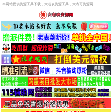
本网站提供资源工具下载，大老表资源工具，大表哥资源网软件工具，大老表资源下载，活动线报福利资源分享,活动线报，大型网游经典游戏，网络热门技术游戏辅助交流与分享。