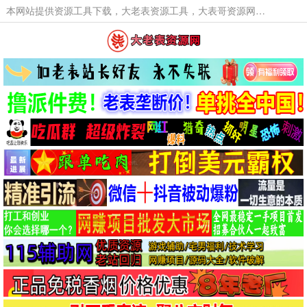
本网站提供资源工具下载，大老表资源工具，大表哥资源网软件工具，大老表资源下载，活动线报福利资源分享,活动线报，大型网游经典游戏，网络热门技术游戏辅助交流与分享。