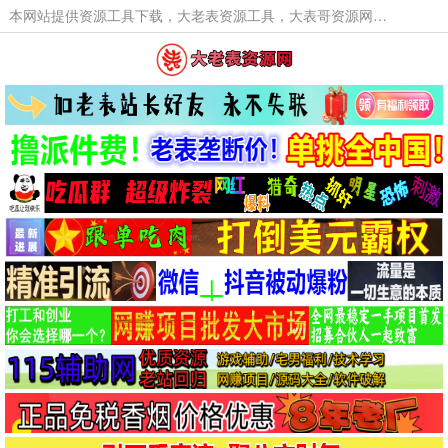
本网站提供资源工具下载，大老表资源工具，大表哥资源网软件工具，大老表资源下载，活动线报福利资源分享,活动线报，大型网游经典游戏，网络热门技术游戏辅助交流与分享。