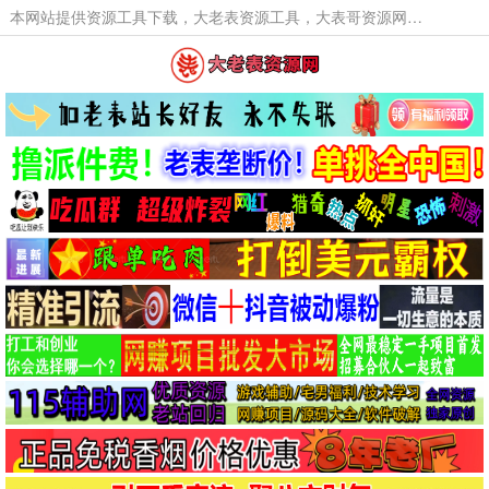
本网站提供资源工具下载，大老表资源工具，大表哥资源网软件工具，大老表资源下载，活动线报福利资源分享,活动线报，大型网游经典游戏，网络热门技术游戏辅助交流与分享。