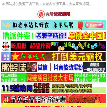
本网站提供资源工具下载，大老表资源工具，大表哥资源网软件工具，大老表资源下载，活动线报福利资源分享,活动线报，大型网游经典游戏，网络热门技术游戏辅助交流与分享。