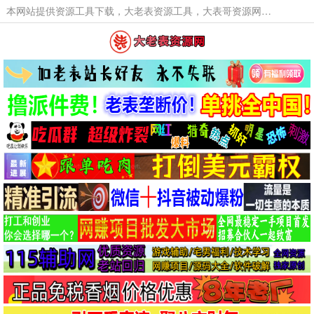
本网站提供资源工具下载，大老表资源工具，大表哥资源网软件工具，大老表资源下载，活动线报福利资源分享,活动线报，大型网游经典游戏，网络热门技术游戏辅助交流与分享。