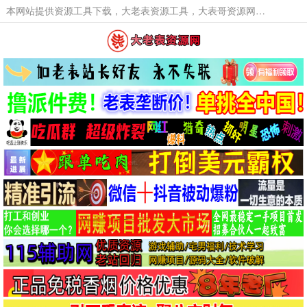
本网站提供资源工具下载，大老表资源工具，大表哥资源网软件工具，大老表资源下载，活动线报福利资源分享,活动线报，大型网游经典游戏，网络热门技术游戏辅助交流与分享。