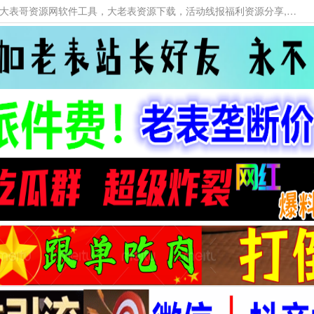
本网站提供资源工具下载，大老表资源工具，大表哥资源网软件工具，大老表资源下载，活动线报福利资源分享,活动线报，大型网游经典游戏，网络热门技术游戏辅助交流与分享。