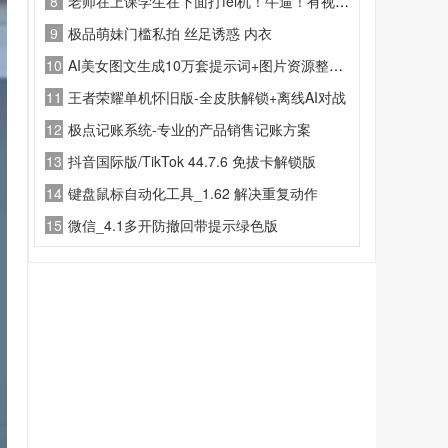
8
老师在上课学生在下面打fei机！牛逼！有视频！
9
极品萌妹门槛私拍 丝足诱惑 内衣
10
AI美女图文生成10万套提示词+图片资源整套合集
11
王者荣耀单机怀旧版-全皮肤解锁+离线AI对战
12
极点记账系统-专业的产品销售记账方案
13
抖音国际版/TikTok 44.7.6 免拔卡解锁版
14
键盘鼠标自动化工具_1.62 解决重复动作
15
微信_4.1多开防撤回带提示绿色版