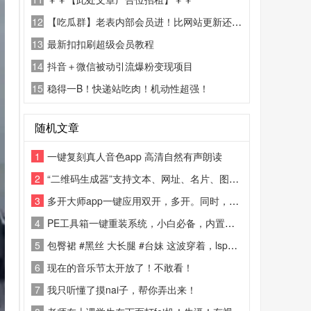
12
【吃瓜群】老表内部会员进！比网站更新还精彩！
13
最新扣扣刷超级会员教程
14
抖音＋微信被动引流爆粉变现项目
15
稳得一B！快递站吃肉！机动性超强！
随机文章
1
一键复刻真人音色app 高清自然有声朗读
2
“二维码生成器”支持文本、网址、名片、图片等多格式内容一键转为二维码
3
多开大师app一键应用双开，多开。同时，多开空间还支持各类主流游戏
4
PE工具箱一键重装系统，小白必备，内置多种电脑工具
5
包臀裙 #黑丝 大长腿 #台妹 这波穿着，lsp给多少分（满分10） #综艺 #娱乐 #毛病
6
现在的音乐节太开放了！不敢看！
7
我只听懂了摸nai子，帮你弄出来！