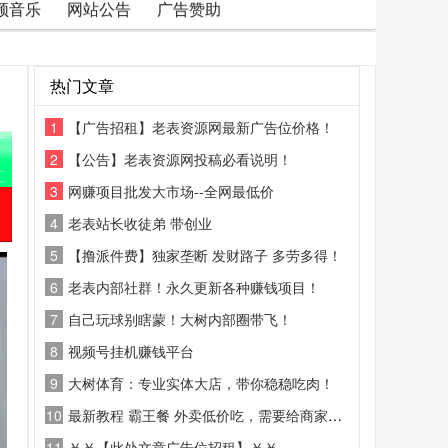
频音乐
网站公告
广告赞助
热门文章
1
【广告招租】老表资源网最新广告位价格！
2
【公告】老表资源网投稿必看说明！
3
网赚项目批发大市场--全网最低价
4
老表站长收徒弟 带创业
5
【撸派件费】独家垄断 发财路子 多劳多得！
6
老表内部社群！永久更新各种赚钱项目！
7
自己玩球别瞎蒙！大树内部圈带飞！
8
视频号挂机赚钱平台
9
大树体育：专业实体大店，带你稳稳吃肉！
10
最新教程 霸王餐 外卖低价吃，需要给商家好评
11
￥￥【此处文章广告位招租】￥￥