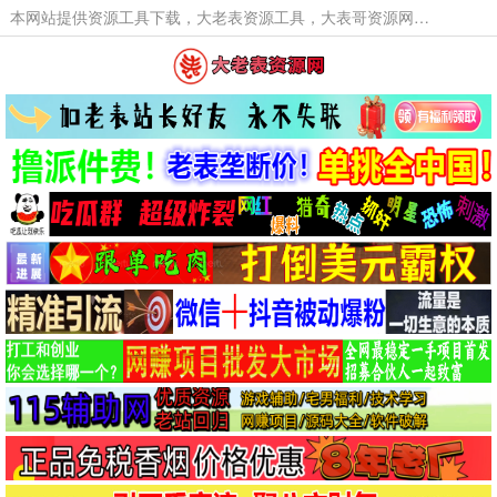
本网站提供资源工具下载，大老表资源工具，大表哥资源网软件工具，大老表资源下载，活动线报福利资源分享,活动线报，大型网游经典游戏，网络热门技术游戏辅助交流与分享。