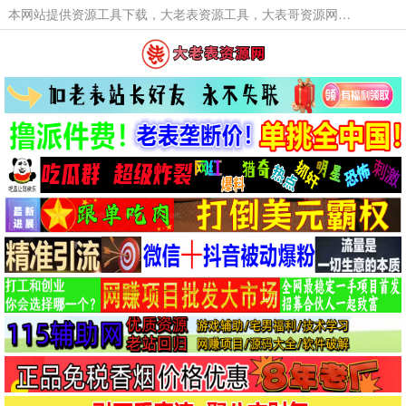
本网站提供资源工具下载，大老表资源工具，大表哥资源网软件工具，大老表资源下载，活动线报福利资源分享,活动线报，大型网游经典游戏，网络热门技术游戏辅助交流与分享。