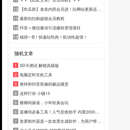
12
【吃瓜群】老表内部会员进！比网站更新还精彩！
13
最新扣扣刷超级会员教程
14
抖音＋微信被动引流爆粉变现项目
15
稳得一B！快递站吃肉！机动性超强！
随机文章
1
SD卡测试 解锁高级版
2
电脑定时关机工具
3
推特和抖音双修的极品骚货
4
这样打你 小骚13
5
楼梯间操逼，小年轻真会玩
6
直播间必备工具！人气音效助手 内置2000种常用直播场景音效
7
发票制作器是一款发票生成软件，为用户带来丰富的发票模板