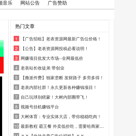
频音乐
网站公告
广告赞助
热门文章
1
【广告招租】老表资源网最新广告位价格！
2
【公告】老表资源网投稿必看说明！
3
网赚项目批发大市场--全网最低价
4
老表站长收徒弟 带创业
5
【撸派件费】独家垄断 发财路子 多劳多得！
6
老表内部社群！永久更新各种赚钱项目！
7
自己玩球别瞎蒙！大树内部圈带飞！
8
视频号挂机赚钱平台
9
大树体育：专业实体大店，带你稳稳吃肉！
10
最新教程 霸王餐 外卖低价吃，需要给商家好评
11
￥￥【此处文章广告位招租】￥￥