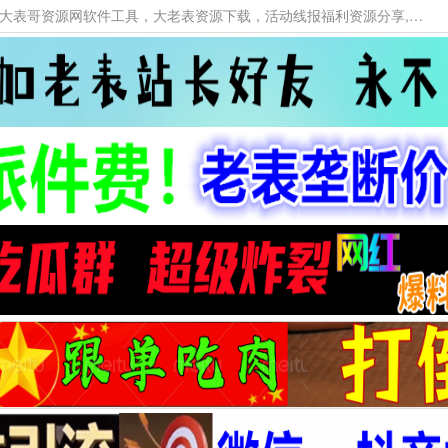
本网站提供资源工具下载，大老表资源工具，大表哥资源网软件工具，大老表资源下载，活动线报福利资源分享,活动线报，大型网游经典游戏，网络热门技术游戏辅助交流与分享。