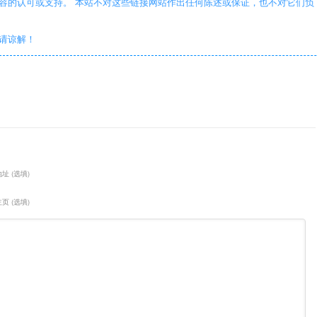
容的认可或支持。 本站不对这些链接网站作出任何陈述或保证，也不对它们负
敬请谅解！
址 (选填)
页 (选填)