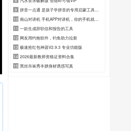
8
汽水音乐破解版 登陆即可领VIP
9
拼音一点通 是孩子学拼音的专用启蒙工具，标准发音、系统教学、趣味练习、，幼小衔接必备，轻松打好语文基础
10
南山对讲机 手机APP对讲机，你的手机就是对讲机
11
一款生成辞职信和报告的工具
12
网友用约炮软件，钓鱼助力拉新
13
极速抢红包神器V2.9.3 专业功能版
14
2026最新教师资格证资料合集
15
黑丝吊袜秀丰腴身材诱惑写真