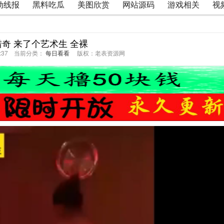
动线报
黑料吃瓜
美图欣赏
网站源码
游戏相关
视
猎奇 来了个艺术生 全裸
30:37 当前分类：
每日看看
版权：老表资源网