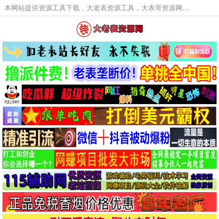
本网站提供资源工具下载，大老表资源工具，大表哥资源网软件工具，大老表资源下载，活动线报福利资源分享,活动线报，大型网游经典游戏，网络热门技术游戏辅助交流与分享。