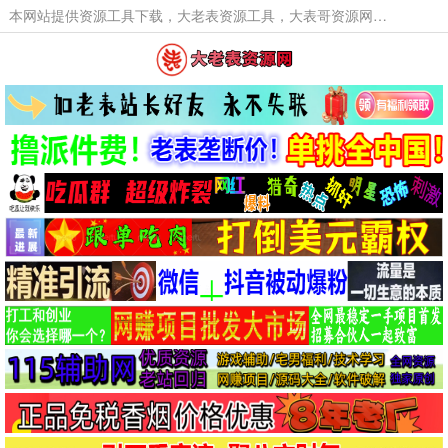
本网站提供资源工具下载，大老表资源工具，大表哥资源网软件工具，大老表资源下载，活动线报福利资源分享,活动线报，大型网游经典游戏，网络热门技术游戏辅助交流与分享。