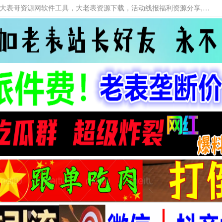
本网站提供资源工具下载，大老表资源工具，大表哥资源网软件工具，大老表资源下载，活动线报福利资源分享,活动线报，大型网游经典游戏，网络热门技术游戏辅助交流与分享。