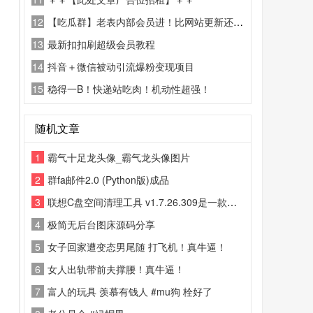
12
【吃瓜群】老表内部会员进！比网站更新还精彩！
13
最新扣扣刷超级会员教程
14
抖音＋微信被动引流爆粉变现项目
15
稳得一B！快递站吃肉！机动性超强！
随机文章
1
霸气十足龙头像_霸气龙头像图片
2
群fa邮件2.0 (Python版)成品
3
联想C盘空间清理工具 v1.7.26.309是一款专业的系统清理工具
4
极简无后台图床源码分享
5
女子回家遭变态男尾随 打飞机！真牛逼！
6
女人出轨带前夫撑腰！真牛逼！
7
富人的玩具 羡慕有钱人 #mu狗 栓好了