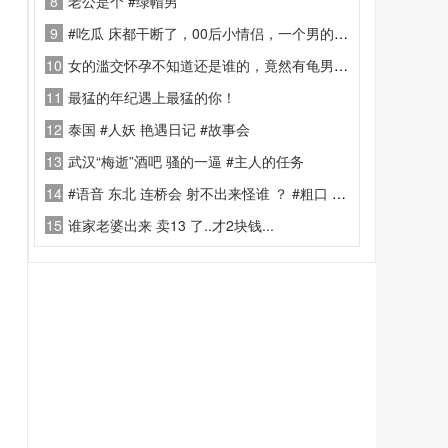
8
老公是个 #绿帽男
9
#吃瓜 床都干断了，00后小情侣，一个男的三个女的，这男的才17岁~~8盒避孕套，住了一晚上
10
女的滥交怀孕不知道还是谁的，竟然有龟男主动接盘，给孩子当野爹
11
最猛的年纪遇上最猛的你！
12
泰国 #人妖 艳遇日记 #故事会
13
武汉“梅逝”酒吧 骚的一逼 #主人的任务
14
#语音 东北 连桥会 射不出来怪谁 ？ #粗口 #骂人
15
谁家老婆出来 卖13 了..才2块钱...