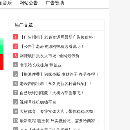
频音乐
网站公告
广告赞助
热门文章
1
【广告招租】老表资源网最新广告位价格！
2
【公告】老表资源网投稿必看说明！
3
网赚项目批发大市场--全网最低价
4
老表站长收徒弟 带创业
5
【撸派件费】独家垄断 发财路子 多劳多得！
6
老表内部社群！永久更新各种赚钱项目！
7
自己玩球别瞎蒙！大树内部圈带飞！
8
视频号挂机赚钱平台
9
大树体育：专业实体大店，带你稳稳吃肉！
10
最新教程 霸王餐 外卖低价吃，需要给商家好评
11
￥￥【此处文章广告位招租】￥￥