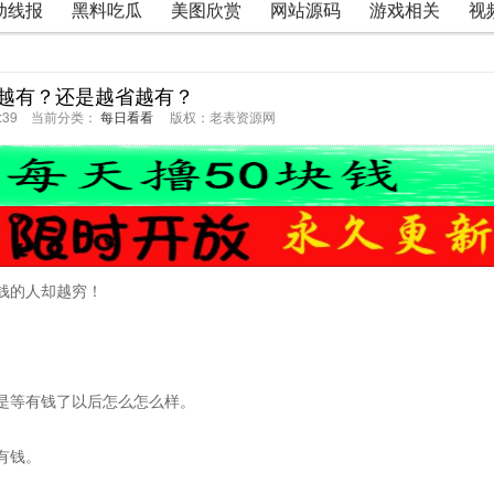
动线报
黑料吃瓜
美图欣赏
网站源码
游戏相关
视
越有？还是越省越有？
46:39 当前分类：
每日看看
版权：老表资源网
钱的人却越穷！
是等有钱了以后怎么怎么样。
有钱。