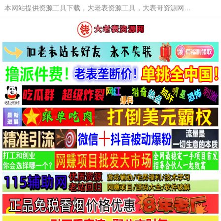
本网站提供资源工具下载，大老表资源工具，大表哥资源网软件工具，大老表资源下载，活动线报福利资源分享,活动线报，大型网游经典游戏，网络热门技术游戏辅助交流与分享。