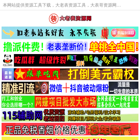
本网站提供资源工具下载，大老表资源工具，大表哥资源网软件工具，大老表资源下载，活动线报福利资源分享,活动线报，大型网游经典游戏，网络热门技术游戏辅助交流与分享。