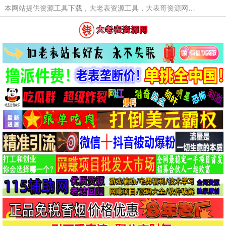
本网站提供资源工具下载，大老表资源工具，大表哥资源网软件工具，大老表资源下载，活动线报福利资源分享,活动线报，大型网游经典游戏，网络热门技术游戏辅助交流与分享。