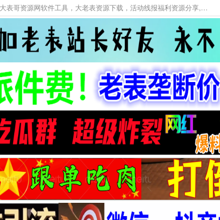
本网站提供资源工具下载，大老表资源工具，大表哥资源网软件工具，大老表资源下载，活动线报福利资源分享,活动线报，大型网游经典游戏，网络热门技术游戏辅助交流与分享。