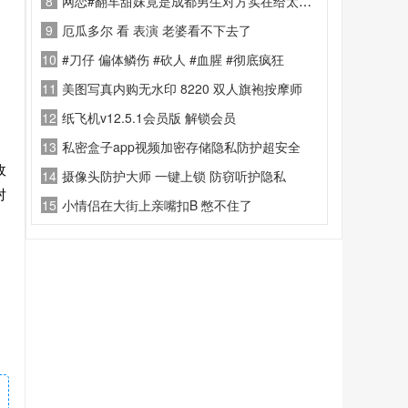
8
网恋#翻车甜妹竟是成都男生对方实在给太多了，事后晒肛肠病历吐槽疼到失眠，笑疯了了 #gay #聊天记录 屁眼怪 闹麻了 ！
9
厄瓜多尔 看 表演 老婆看不下去了
10
#刀仔 偏体鳞伤 #砍人 #血腥 #彻底疯狂
11
美图写真内购无水印 8220 双人旗袍按摩师
12
纸飞机v12.5.1会员版 解锁会员
13
私密盒子app视频加密存储隐私防护超安全
敌
14
摄像头防护大师 一键上锁 防窃听护隐私
对
15
小情侣在大街上亲嘴扣B 憋不住了