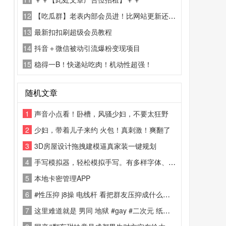
12
【吃瓜群】老表内部会员进！比网站更新还精彩！
13
最新扣扣刷超级会员教程
14
抖音＋微信被动引流爆粉变现项目
15
稳得一B！快递站吃肉！机动性超强！
随机文章
1
声音小点看！卧槽，风骚少妇，不要太狂野
2
少妇，带着儿子来约 火包！真刺激！爽翻了
3
3D房屋设计拖拽建模逼真家装一键规划
4
手写模拟器，轻松模拟手写。有多样字体、纸张可选，还能精细调整参数，生成超逼真手写稿
5
本地卡密管理APP
6
#性压抑 j8操 电线杆 看把群友压抑成什么样了！
7
这里难道就是 男同 地狱 #gay #二次元 纸片人 闹麻了