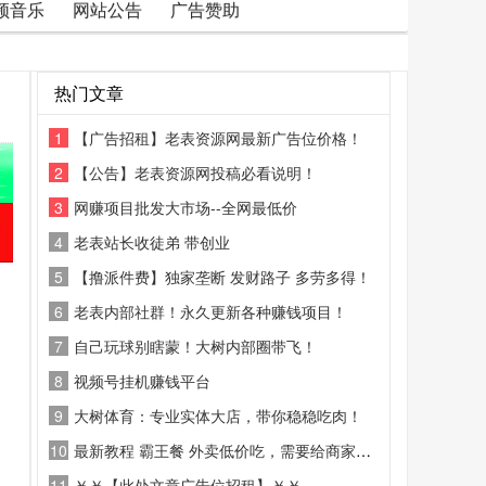
频音乐
网站公告
广告赞助
热门文章
1
【广告招租】老表资源网最新广告位价格！
2
【公告】老表资源网投稿必看说明！
3
网赚项目批发大市场--全网最低价
4
老表站长收徒弟 带创业
5
【撸派件费】独家垄断 发财路子 多劳多得！
6
老表内部社群！永久更新各种赚钱项目！
7
自己玩球别瞎蒙！大树内部圈带飞！
8
视频号挂机赚钱平台
9
大树体育：专业实体大店，带你稳稳吃肉！
10
最新教程 霸王餐 外卖低价吃，需要给商家好评
11
￥￥【此处文章广告位招租】￥￥