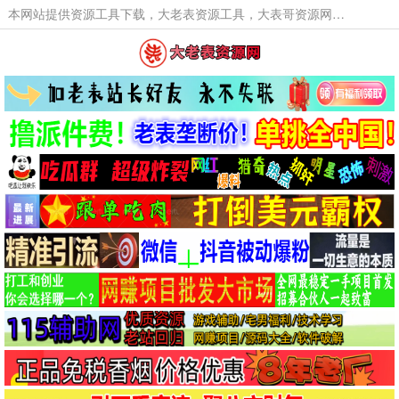
本网站提供资源工具下载，大老表资源工具，大表哥资源网软件工具，大老表资源下载，活动线报福利资源分享,活动线报，大型网游经典游戏，网络热门技术游戏辅助交流与分享。