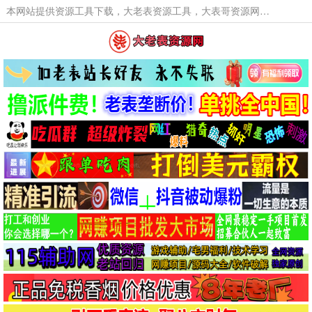
本网站提供资源工具下载，大老表资源工具，大表哥资源网软件工具，大老表资源下载，活动线报福利资源分享,活动线报，大型网游经典游戏，网络热门技术游戏辅助交流与分享。