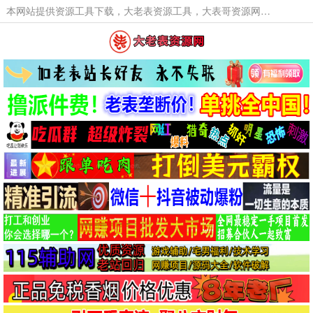
本网站提供资源工具下载，大老表资源工具，大表哥资源网软件工具，大老表资源下载，活动线报福利资源分享,活动线报，大型网游经典游戏，网络热门技术游戏辅助交流与分享。