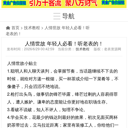
导航
首页
>
技术教程
> 人情世故 年轻人必看！听
老表的！
人情世故 年轻人必看！听老表的！
发布时间：2026/6/29 00:42:59 当前分类：
技术教程
版权：老表资源网
人情世故小贴士
1.聪明人和人聊天谈判，会掌握节奏，当话题继续不下去的
时候，就给对方递一根烟，买一杯茶或介绍一下菜肴等，不
像傻子，只会滔滔不绝地说。
2.枪打出头鸟，做事切勿锋芒毕露，锋芒过剩的人容易得罪
人，遭人嫉妒。谦卑的态度能让你更好地在职场生存。
3.看破不说破，知人不评人，知理不争论。
4.学会买水，花最少的钱达到最好的效果，初次见面买两杯
奶茶带过去，立马拉近距离；家里有装修工人，你给他们一