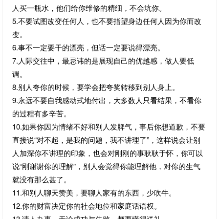
人买一瓶水，他们给你维修的精细，不会坑你。
5.不要试图改变任何人，也不要指望身边任何人因为你而改
变。
6.事不一定要干的漂亮，但话一定要说得漂亮。
7.人际交往中，最忌讳的是展现自己的优越感，做人要低
调。
8.别人夸你的时候，要学会把夸奖转移到别人身上。
9.永远不要自我感动式地付出，大多数人只看结果，不看你
的过程有多辛苦。
10.如果你因为情绪不好和别人发脾气，事后你想道歉，不要
直接说“对不起，是我的问题，我不讲理了”，这样说会让别
人加深你不讲理的印象，也会对刚刚的事耿耿于怀，你可以
说“刚谢谢你的理解”，别人会觉得你能理解他，对你的生气
就没有那么甚了。
11.和别人聊天赞美，要聊人家有的东西，少吹牛。
12.你的财富决定你的社会地位和家庭话语权。
13.请人办事，无论成功与失败，都要懂得送礼。