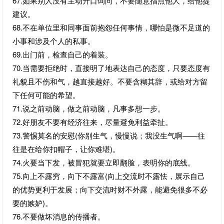
67.如果别人没有主动开口询问，不要随意指点他人，给他提
建议。
68.不在单位里和同事面前抱怨任何事情，哪怕是微不足道的
小事和涉及个人的私事。
69.出门前，检查自己的着装。
70.当需要拒绝时，直接明了地表达自己的态度，只要态度有
礼貌且不伤和气，越直接越好。不要含糊其辞，或给对方留
下任何可能的希望。
71.说之前动脑，做之前动脑，凡事多想一步。
72.好朋友不要有经济往来，尽量避免利益牵扯。
73.警惕莫名的安慰(你别生气，慢慢说；我没生气啊——往
往是在给你扣帽子，让你难堪)。
74.火要当下发，被冒犯就要立即翻脸，表明你的底线。
75.向上不露穷，向下不露富(向上交流时不露怯，展示自己
的优势更利于发展；向下交流时财不外露，能避免很多不必
要的嫉妒)。
76.不要做坏消息的传播者。