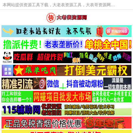
本网站提供资源工具下载，大老表资源工具，大表哥资源网软件工具，大老表资源下载，活动线报福利资源分享,活动线报，大型网游经典游戏，网络热门技术游戏辅助交流与分享。