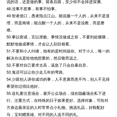
说的话，还是做的事。留条后路，至少你不会掉进深渊。
48.没事不惹事，有事不怕事。
49.智者借口，愚者指点江山。能说服一个人的，从来不是道
理，而是南墙；能点醒一个人的，从来不是说教，而是磨
难。
50.事以密成，言以泄败。事情没做成之前，不要到处嚷嚷，
默默地做成事情，才会让人刮目相看。
51.不要和小人纠缠，他有的是时间搞你。对于小人，唯一的
解决办法是给他他想要的，然后敬而远之。
52.不要对自己要求太高，逼急了只会自暴自弃。
53.鬼话可以让你少走几年的弯路。
54.少跟别人讲你成功的事，人不患寡而患不均，别人不见得
希望你过得比他好。
55.送礼要注意场合，避开公众场合，须在隐蔽场合私下进
行。注重方式，在特殊的日子效果更好。选择对象，可给对
方身边最亲近的人时常带点小礼物。挑选礼品，好鞍配好
马，宝剑赠英雄。对不同的人送不同的礼。