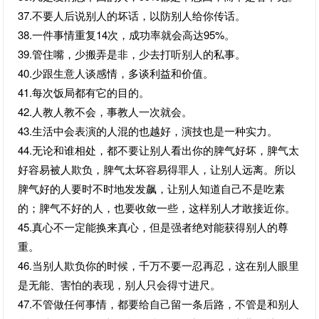
37.不要人后说别人的坏话，以防别人给你传话。
38.一件事情重复14次，成功率就会高达95%。
39.管住嘴，少搬弄是非，少去打听别人的私事。
40.少跟生意人谈感情，多谈利益和价值。
41.每次饭局都有它的目的。
42.人教人教不会，事教人一次就会。
43.生活中会表演的人混的也越好，演技也是一种实力。
44.无论和谁相处，都不要让别人看出你的脾气好坏，脾气太
好容易被人欺负，脾气太坏容易得罪人，让别人远离。所以
脾气好的人要时不时地发发飙，让别人知道自己不是吃素
的；脾气不好的人，也要收敛一些，这样别人才敢接近你。
45.真心不一定能换来真心，但是强者绝对能获得别人的尊
重。
46.当别人欺负你的时候，千万不要一忍再忍，这在别人眼里
是无能、害怕的表现，别人只会得寸进尺。
47.不管做任何事情，都要给自己留一条后路，不管是和别人