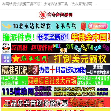
本网站提供资源工具下载，大老表资源工具，大表哥资源网软件工具，大老表资源下载，活动线报福利资源分享,活动线报，大型网游经典游戏，网络热门技术游戏辅助交流与分享。