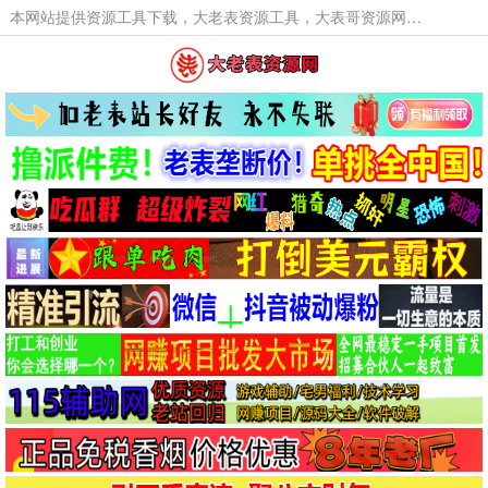
本网站提供资源工具下载，大老表资源工具，大表哥资源网软件工具，大老表资源下载，活动线报福利资源分享,活动线报，大型网游经典游戏，网络热门技术游戏辅助交流与分享。