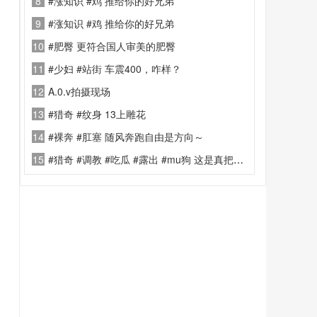
8
#涨知识 #鸡 推给你的好兄弟
9
#涨知识 #鸡 推给你的好兄弟
10
#肥臀 更符合国人审美的肥臀
11
#少妇 #站街 车震400，咋样？
12
A.0.v拍摄现场
13
#猎奇 #纹身 13上雕花
14
#裸奔 #肛塞 随风奔跑自由是方向～
15
#猎奇 #调教 #吃瓜 #露出 #mu狗 这是真把妹子绑成狗了