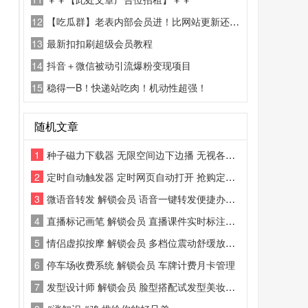
12
【吃瓜群】老表内部会员进！比网站更新还精彩！
13
最新扣扣刷超级会员教程
14
抖音＋微信被动引流爆粉变现项目
15
稳得一B！快递站吃肉！机动性超强！
随机文章
1
种子磁力下载器 无限空间边下边播 无视各种有限制或是冷门的种子资源下载
2
定时自动触发器 定时网页自动打开 抢购定时辅助工具
3
微语音转发 解锁会员 语音一键转发便捷办公聊天工具
4
直播标记画笔 解锁会员 直播课件实时标注演示辅助工具
5
情侣虚拟按摩 解锁会员 多档位震动舒缓放松工具
6
停车场收费系统 解锁会员 车牌计费月卡管理
7
发型设计师 解锁会员 脸型搭配试发型美妆工具