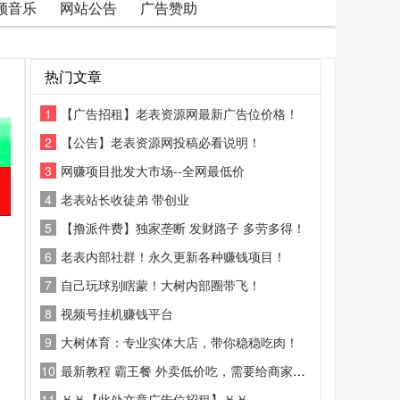
频音乐
网站公告
广告赞助
热门文章
1
【广告招租】老表资源网最新广告位价格！
2
【公告】老表资源网投稿必看说明！
3
网赚项目批发大市场--全网最低价
4
老表站长收徒弟 带创业
5
【撸派件费】独家垄断 发财路子 多劳多得！
6
老表内部社群！永久更新各种赚钱项目！
7
自己玩球别瞎蒙！大树内部圈带飞！
8
视频号挂机赚钱平台
9
大树体育：专业实体大店，带你稳稳吃肉！
10
最新教程 霸王餐 外卖低价吃，需要给商家好评
11
￥￥【此处文章广告位招租】￥￥