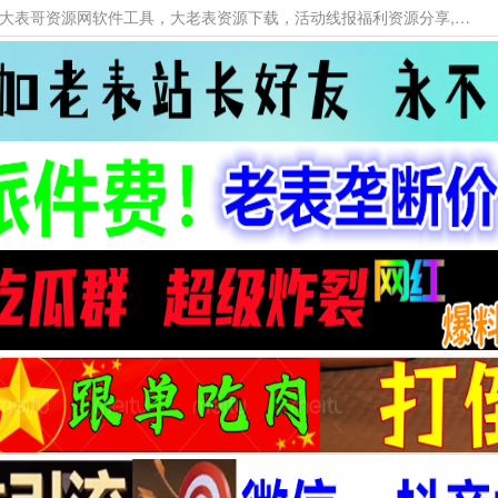
本网站提供资源工具下载，大老表资源工具，大表哥资源网软件工具，大老表资源下载，活动线报福利资源分享,活动线报，大型网游经典游戏，网络热门技术游戏辅助交流与分享。