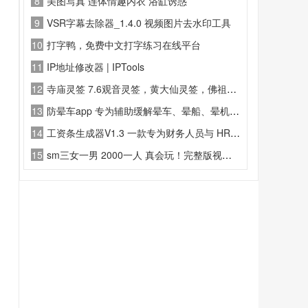
8
美图写真 连体情趣内衣 浴缸诱惑
9
VSR字幕去除器_1.4.0 视频图片去水印工具
10
打字鸭，免费中文打字练习在线平台
11
IP地址修改器 | IPTools
12
寺庙灵签 7.6观音灵签，黄大仙灵签，佛祖灵签，关帝灵签，妈祖灵签，月老灵签，车公灵签，吕祖灵签
13
防晕车app 专为辅助缓解晕车、晕船、晕机等晕动症不适打造
14
工资条生成器V1.3 一款专为财务人员与 HR 打造的轻量化财务辅助工具
15
sm三女一男 2000一人 真会玩！完整版视频！