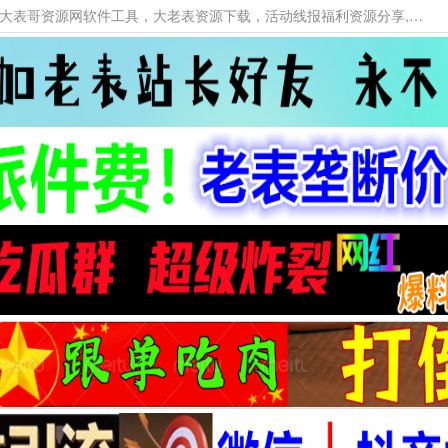
本网站提供资源工具下载，大老表资源工具，大表哥资源网软件工具，大老表资源下载，活动线报福利资源分享,活动线报，大型网游经典游戏，网络热门技术游戏辅助交流与分享。