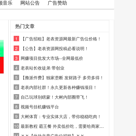
频音乐
网站公告
广告赞助
热门文章
1
【广告招租】老表资源网最新广告位价格！
2
【公告】老表资源网投稿必看说明！
3
网赚项目批发大市场--全网最低价
4
老表站长收徒弟 带创业
5
【撸派件费】独家垄断 发财路子 多劳多得！
6
老表内部社群！永久更新各种赚钱项目！
7
自己玩球别瞎蒙！大树内部圈带飞！
8
视频号挂机赚钱平台
9
大树体育：专业实体大店，带你稳稳吃肉！
10
最新教程 霸王餐 外卖低价吃，需要给商家好评
11
￥￥【此处文章广告位招租】￥￥