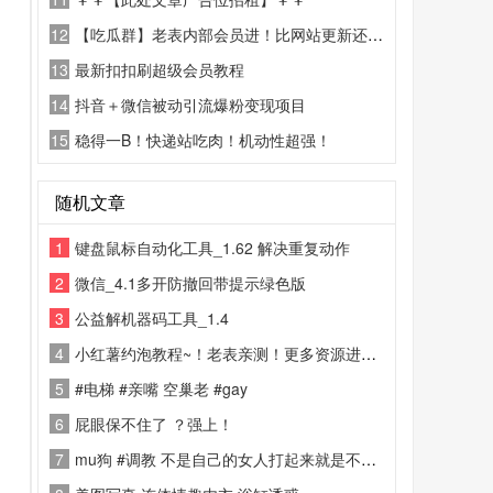
12
【吃瓜群】老表内部会员进！比网站更新还精彩！
13
最新扣扣刷超级会员教程
14
抖音＋微信被动引流爆粉变现项目
15
稳得一B！快递站吃肉！机动性超强！
随机文章
1
键盘鼠标自动化工具_1.62 解决重复动作
2
微信_4.1多开防撤回带提示绿色版
3
公益解机器码工具_1.4
4
小红薯约泡教程~！老表亲测！更多资源进老表内部社群！
5
#电梯 #亲嘴 空巢老 #gay
6
屁眼保不住了 ？强上！
7
mu狗 #调教 不是自己的女人打起来就是不心疼啊