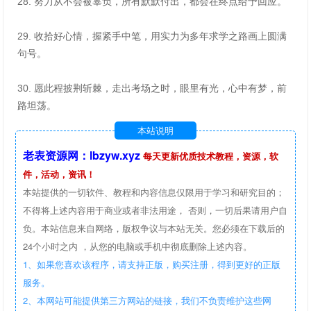
28. 努力从不会被辜负，所有默默付出，都会在终点给予回应。
29. 收拾好心情，握紧手中笔，用实力为多年求学之路画上圆满
句号。
30. 愿此程披荆斩棘，走出考场之时，眼里有光，心中有梦，前
路坦荡。
本站说明
老表资源网：lbzyw.xyz
每天更新优质技术教程，资源，软
件，活动，资讯！
本站提供的一切软件、教程和内容信息仅限用于学习和研究目的；
不得将上述内容用于商业或者非法用途， 否则，一切后果请用户自
负。本站信息来自网络，版权争议与本站无关。您必须在下载后的
24个小时之内 ，从您的电脑或手机中彻底删除上述内容。
1、如果您喜欢该程序，请支持正版，购买注册，得到更好的正版
服务。
2、本网站可能提供第三方网站的链接，我们不负责维护这些网