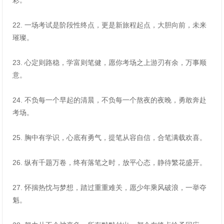
彩。
22. 一场考试是阶段性终点，更是新旅程起点，大胆向前，未来
璀璨。
23. 心定则路稳，学富则笔健，愿你考场之上游刃有余，万事顺
意。
24. 不负每一个早起的清晨，不负每一个熬夜的夜晚，勇敢奔赴
考场。
25. 胸中有学识，心底有勇气，提笔从容自信，合笔满载欢喜。
26. 纵有千题万卷，终有落笔之时，放平心态，静待繁花盛开。
27. 怀揣热忱与梦想，踏过重重难关，愿少年乘风破浪，一举夺
魁。