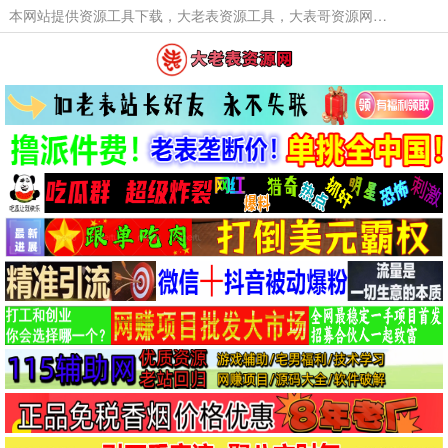
本网站提供资源工具下载，大老表资源工具，大表哥资源网软件工具，大老表资源下载，活动线报福利资源分享,活动线报，大型网游经典游戏，网络热门技术游戏辅助交流与分享。