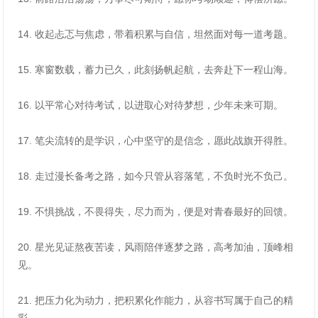
14. 收起忐忑与焦虑，带着积累与自信，坦然面对每一道考题。
15. 寒窗数载，蓄力已久，此刻扬帆起航，去奔赴下一程山海。
16. 以平常心对待考试，以进取心对待梦想，少年未来可期。
17. 笔尖流转的是学识，心中坚守的是信念，愿此战旗开得胜。
18. 走过漫长备考之路，如今只管从容落笔，不负时光不负己。
19. 不惧挑战，不畏得失，尽力而为，便是对青春最好的回馈。
20. 星光见证熬夜苦读，风雨陪伴逐梦之路，高考加油，顶峰相
见。
21. 把压力化为动力，把积累化作能力，从容书写属于自己的精