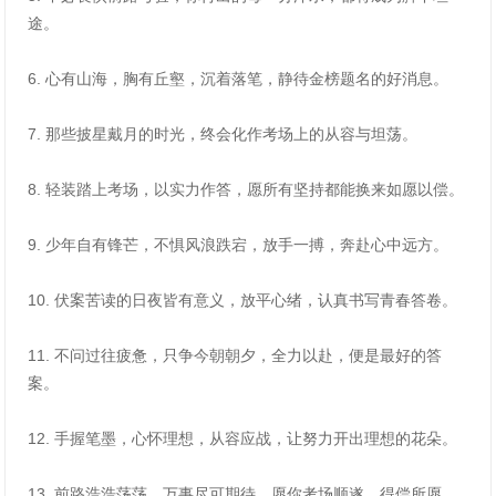
途。
6. 心有山海，胸有丘壑，沉着落笔，静待金榜题名的好消息。
7. 那些披星戴月的时光，终会化作考场上的从容与坦荡。
8. 轻装踏上考场，以实力作答，愿所有坚持都能换来如愿以偿。
9. 少年自有锋芒，不惧风浪跌宕，放手一搏，奔赴心中远方。
10. 伏案苦读的日夜皆有意义，放平心绪，认真书写青春答卷。
11. 不问过往疲惫，只争今朝朝夕，全力以赴，便是最好的答
案。
12. 手握笔墨，心怀理想，从容应战，让努力开出理想的花朵。
13. 前路浩浩荡荡，万事尽可期待，愿你考场顺遂，得偿所愿。