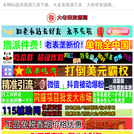
本网站提供资源工具下载，大老表资源工具，大表哥资源网软件工具，大老表资源下载，活动线报福利资源分享,活动线报，大型网游经典游戏，网络热门技术游戏辅助交流与分享。