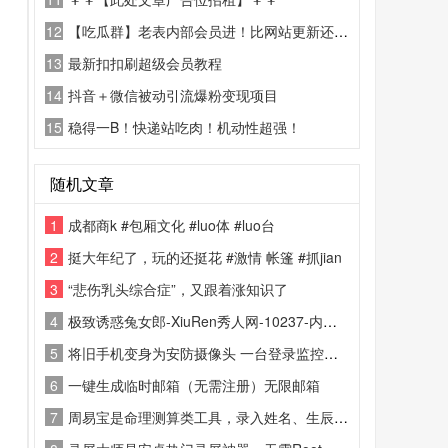
12
【吃瓜群】老表内部会员进！比网站更新还精彩！
13
最新扣扣刷超级会员教程
14
抖音＋微信被动引流爆粉变现项目
15
稳得一B！快递站吃肉！机动性超强！
随机文章
1
成都商k #包厢文化 #luo体 #luo台
2
挺大年纪了，玩的还挺花 #激情 帐篷 #抓jian
3
“悲伤乳头综合症”，又跟着涨知识了
4
极致诱惑兔女郎-XiuRen秀人网-10237-内购私拍-
5
将旧手机变身为安防摄像头 一台登录监控端，另一台登录相机端，即可通过互联网远程查看实时画面、接收动态警报、回放历史录像。
6
一键生成临时邮箱（无需注册）无限邮箱
7
周易宝是命理测算类工具，录入姓名、生辰与出生地即可生成八字命盘