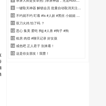
8
录屏大师是安卓热门录屏神器，无需Root、无时长限制、无水印。支持1080P/60fps高清录制
9
一键取关神器 解锁会员 批量自动取消关注工具
10
不约就不约 盯着 #ts #人妖 #黑丝 小姐姐 拍干嘛 ？没礼貌的东西 ！
11
双刀火鸡 怕了吗 ？
12
恶心 集美 爱吃 狗jj #人兽 #狗子 #狗
13
租房 肉偿 #聊天记录 好女孩
14
戒色吧 正人君子 别来看！
15
这是你女朋友！我曹！
直
等
辅
递