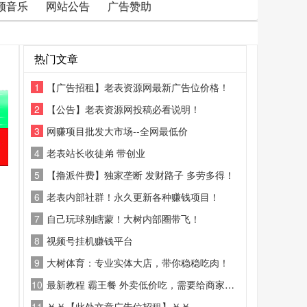
频音乐
网站公告
广告赞助
热门文章
1
【广告招租】老表资源网最新广告位价格！
2
【公告】老表资源网投稿必看说明！
3
网赚项目批发大市场--全网最低价
4
老表站长收徒弟 带创业
5
【撸派件费】独家垄断 发财路子 多劳多得！
6
老表内部社群！永久更新各种赚钱项目！
7
自己玩球别瞎蒙！大树内部圈带飞！
8
视频号挂机赚钱平台
9
大树体育：专业实体大店，带你稳稳吃肉！
10
最新教程 霸王餐 外卖低价吃，需要给商家好评
11
￥￥【此处文章广告位招租】￥￥