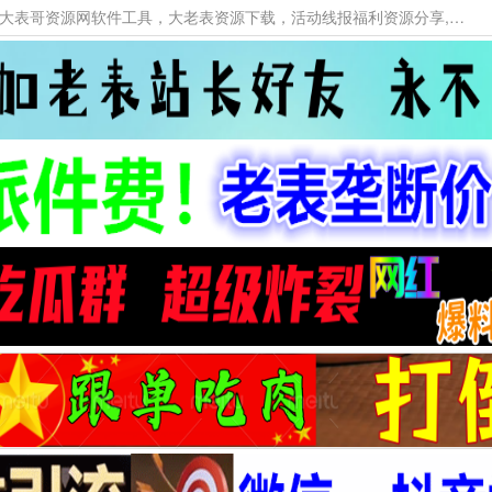
本网站提供资源工具下载，大老表资源工具，大表哥资源网软件工具，大老表资源下载，活动线报福利资源分享,活动线报，大型网游经典游戏，网络热门技术游戏辅助交流与分享。