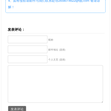
4、如有侵权请邮件与我们联系处理2658014622@qq.com 敬请谅
解！
发表评论：
昵称
邮件地址 (选填)
个人主页 (选填)