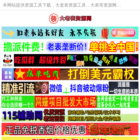
本网站提供资源工具下载，大老表资源工具，大表哥资源网软件工具，大老表资源下载，活动线报福利资源分享,活动线报，大型网游经典游戏，网络热门技术游戏辅助交流与分享。