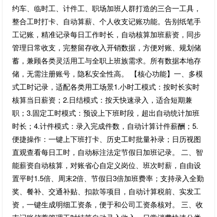
约车、临时工、计件工、职场加班人群打造的三合一工具，
整合工时打卡、自动算薪、个人收支记账功能。告别纸笔手
工记账，精准记录每日工作时长，自动核算加班薪资，同步
管理日常收支，完整留存收入开销数据，方便对账、规划储
蓄，兼顾各类灵活用工与全职上班族需求。所有数据本地存
储，无需注册账号，隐私安全性高。 【核心功能】一、多模
式工时记录，适配各类用工场景1.小时工模式：按时长实时
核算当日薪资；2.日结模式：按天快速录入，适合短期兼
职；3.固定工时模式：预设上下班时段，超出自动统计加班
时长；4.计件模式：录入完成件数，自动计算计件薪酬；5.
便捷操作：一键上下班打卡、历史工时批量补录；日历视图
直观查看每日工时，自动标注法定节假日加班记录。 二、智
能薪资自动核算，对账省心自定义岗位、班次时薪，自由设
置平时1.5倍、周末2倍、节假日3倍加班费率；支持录入全勤
奖、餐补、交通补贴、扣款等项目，自动计算税前、实发工
资，一键生成明细工资条，便于和公司工资条核对。 三、收