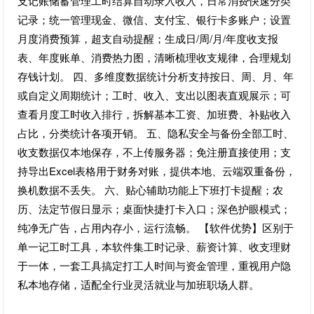
支记账储蓄管理工时结算自动录入收入，日常消费快速分类
记录；统一管理现金、微信、支付宝、银行卡多账户；设置
月度消费预算，超支自动提醒；生成日/周/月/年度收支报
表、年度账单、消费热力图，清晰梳理收支规律，合理规划
存钱计划。 四、多维度数据统计分析支持按日、周、月、年
或自定义周期统计；工时、收入、支出以图表直观展示；可
查看月度工时收入排行，拆解基本工资、加班费、补贴收入
占比，分类统计各项开销。 五、隐私安全与备份全部工时、
收支数据仅本地保存，不上传服务器；免注册直接使用；支
持导出Excel表格用于财务对账，提供本地、云端双重备份，
换机数据不丢失。 六、贴心辅助功能上下班打卡提醒；农
历、法定节假日显示；桌面快捷打卡入口；深色护眼模式；
纯净无广告，占用内存小，运行流畅。 【软件优势】区别于
单一记工时工具，本软件集工时记录、薪资计算、收支理财
于一体，一套工具搞定打工人时间与资金管理，重视用户隐
私本地存储，适配全行业灵活就业与加班职场人群。