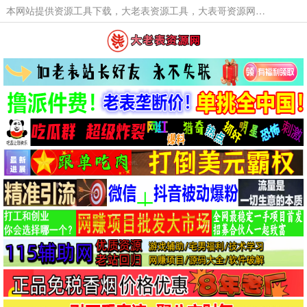
本网站提供资源工具下载，大老表资源工具，大表哥资源网软件工具，大老表资源下载，活动线报福利资源分享,活动线报，大型网游经典游戏，网络热门技术游戏辅助交流与分享。