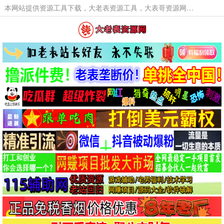
本网站提供资源工具下载，大老表资源工具，大表哥资源网软件工具，大老表资源下载，活动线报福利资源分享,活动线报，大型网游经典游戏，网络热门技术游戏辅助交流与分享。