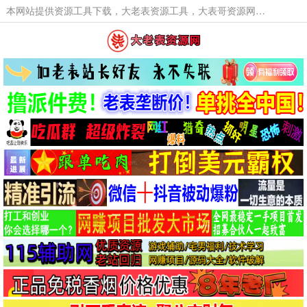
本网站提供资源工具下载，大老表资源工具，大表哥资源网软件工具，大老表资源下载，活动线报福利资源分享,活动线报，大型网游经典游戏，网络热门技术游戏辅助交流与分享。