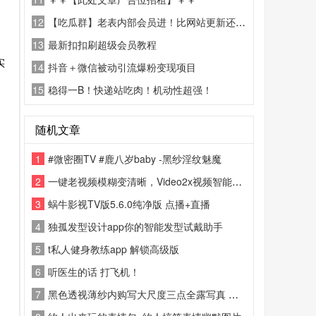
12
【吃瓜群】老表内部会员进！比网站更新还精彩！
13
最新扣扣刷超级会员教程
实
14
抖音＋微信被动引流爆粉变现项目
15
稳得一B！快递站吃肉！机动性超强！
随机文章
1
#微密圈TV #鹿八岁baby -黑纱淫纹魅魔
2
一键老视频模糊变清晰，Video2x视频智能超分辨率、补帧
3
蜗牛影视TV版5.6.0纯净版 点播+直播
4
独孤发型设计app你的智能发型试戴助手
5
t私人健身教练app 解锁高级版
6
听医生的话 打飞机！
7
黑色透视薄纱内购写大尺度三点全露写真 风骚裸舞视频 #露点 #裸舞