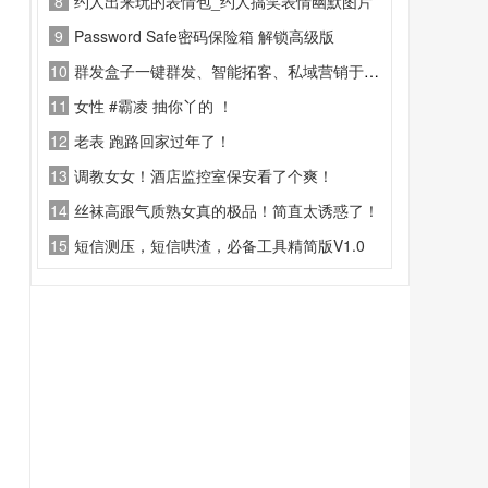
8
约人出来玩的表情包_约人搞笑表情幽默图片
9
Password Safe密码保险箱 解锁高级版
10
群发盒子一键群发、智能拓客、私域营销于一身的全能营销助手，专门为微商
11
女性 #霸凌 抽你丫的 ！
12
老表 跑路回家过年了！
13
调教女女！酒店监控室保安看了个爽！
14
丝袜高跟气质熟女真的极品！简直太诱惑了！
15
短信测压，短信哄渣，必备工具精简版V1.0