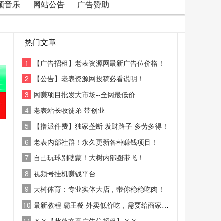
频音乐
网站公告
广告赞助
热门文章
1
【广告招租】老表资源网最新广告位价格！
2
【公告】老表资源网投稿必看说明！
3
网赚项目批发大市场--全网最低价
4
老表站长收徒弟 带创业
5
【撸派件费】独家垄断 发财路子 多劳多得！
6
老表内部社群！永久更新各种赚钱项目！
7
自己玩球别瞎蒙！大树内部圈带飞！
8
视频号挂机赚钱平台
9
大树体育：专业实体大店，带你稳稳吃肉！
10
最新教程 霸王餐 外卖低价吃，需要给商家好评
11
￥￥【此处文章广告位招租】￥￥