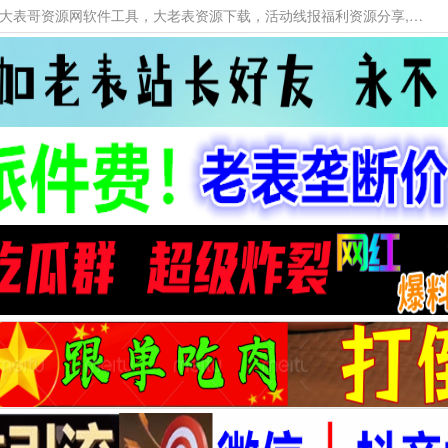
本网站提供资源工具下载，大老表资源工具，大表哥资源网软件工具，大老表资源下载，活动线报福利资源分享,活动线报，大型网游经典游戏，网络热门技术游戏辅助交流与分享。