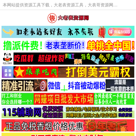
本网站提供资源工具下载，大老表资源工具，大表哥资源网软件工具，大老表资源下载，活动线报福利资源分享,活动线报，大型网游经典游戏，网络热门技术游戏辅助交流与分享。