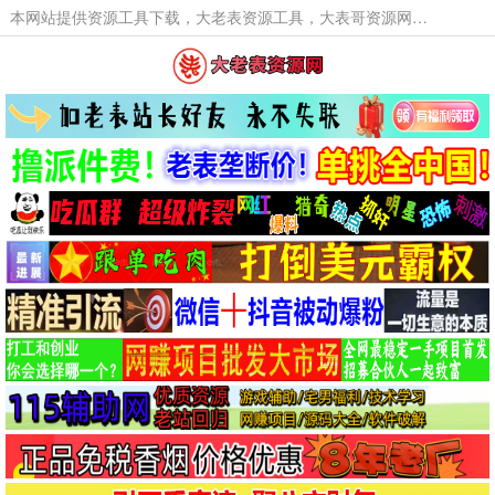
本网站提供资源工具下载，大老表资源工具，大表哥资源网软件工具，大老表资源下载，活动线报福利资源分享,活动线报，大型网游经典游戏，网络热门技术游戏辅助交流与分享。