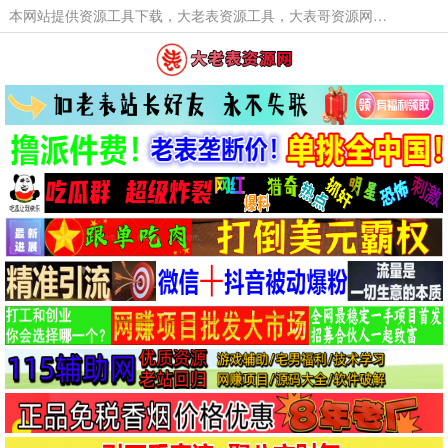
本网站提供资源工具下载，大老表资源工具，大表哥资源网软件工具，大老表资源下载，活动线报福利资源分享,活动线报，大型网游经典游戏，网络热门技术游戏辅助交流与分享。