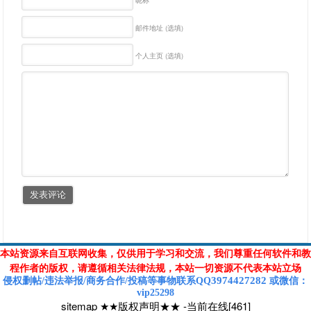
邮件地址 (选填)
个人主页 (选填)
本站资源来自互联网收集，仅供用于学习和交流，我们尊重任何软件和教
程作者的版权，请遵循相关法律法规，本站一切资源不代表本站立场
3974427282
侵权删帖/违法举报/商务合作/投稿等
事物联系Q
Q
或
微信
：
vip25298
sitemap
★★版权声明★★
-
当前在线[461]