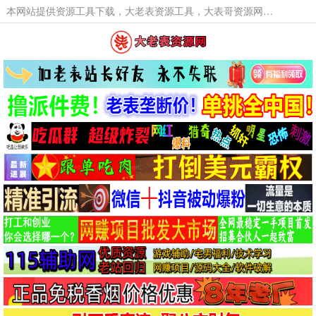
本网站提供资源工具下载，大老表资源工具，大表哥资源网软件工具，大老表资源下载，活动线报福利资源分享,活动线报，大型网游经典游戏，网络热门技术游戏辅助交流与分享。