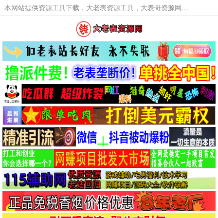
本网站提供资源工具下载，大老表资源工具，大表哥资源网软件工具，大老表资源下载，活动线报福利资源分享,活动线报，大型网游经典游戏，网络热门技术游戏辅助交流与分享。