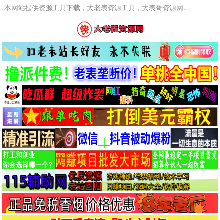
本网站提供资源工具下载，大老表资源工具，大表哥资源网软件工具，大老表资源下载，活动线报福利资源分享,活动线报，大型网游经典游戏，网络热门技术游戏辅助交流与分享。