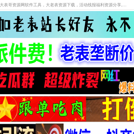
本网站提供资源工具下载，大老表资源工具，大表哥资源网软件工具，大老表资源下载，活动线报福利资源分享,活动线报，大型网游经典游戏，网络热门技术游戏辅助交流与分享。