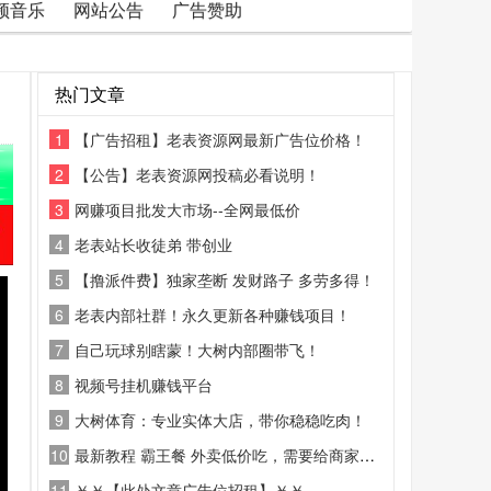
频音乐
网站公告
广告赞助
热门文章
1
【广告招租】老表资源网最新广告位价格！
2
【公告】老表资源网投稿必看说明！
3
网赚项目批发大市场--全网最低价
4
老表站长收徒弟 带创业
5
【撸派件费】独家垄断 发财路子 多劳多得！
6
老表内部社群！永久更新各种赚钱项目！
7
自己玩球别瞎蒙！大树内部圈带飞！
8
视频号挂机赚钱平台
9
大树体育：专业实体大店，带你稳稳吃肉！
10
最新教程 霸王餐 外卖低价吃，需要给商家好评
11
￥￥【此处文章广告位招租】￥￥