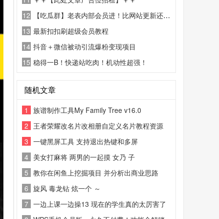
12
【吃瓜群】老表内部会员进！比网站更新还精彩！
13
最新扣扣刷超级会员教程
14
抖音＋微信被动引流爆粉变现项目
15
稳得一B！快递站吃肉！机动性超强！
随机文章
1
族谱制作工具My Family Tree v16.0
2
王者荣耀改名片改相册自定义名片教程资源
3
一键黑屏工具 支持退出热键和多屏
4
美女打麻将 两男的一起摸 女乃 子
5
教你在闲鱼上挖掘项目 并分析出商业思路
6
旋风 毒龙钻 炫一个 ～
7
一边上课一边操13 现在的学生真的太厉害了