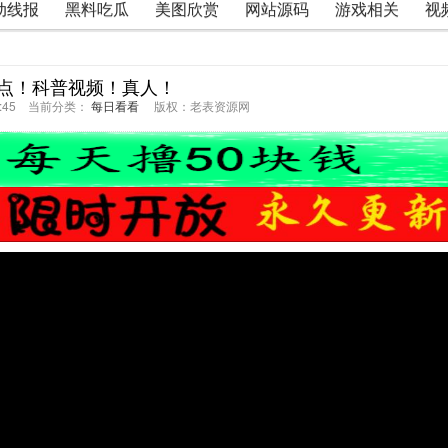
动线报
黑料吃瓜
美图欣赏
网站源码
游戏相关
视
点！科普视频！真人！
15:45 当前分类：
每日看看
版权：老表资源网