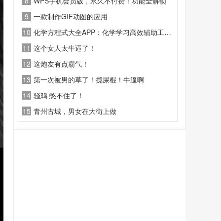
8
WPS手机会员版，永久不付费！功能全解锁
9
一款制作GIF动图的应用
10
化学方程式大全APP：化学学习高效辅助工具！
11
这个女人太牛逼了！
12
这炮友有点霸气！
13
第一次被男的草了！搅屎棍！牛逼啊
14
骚鸡 憋不住了！
15
青州古城，男女在大街上做