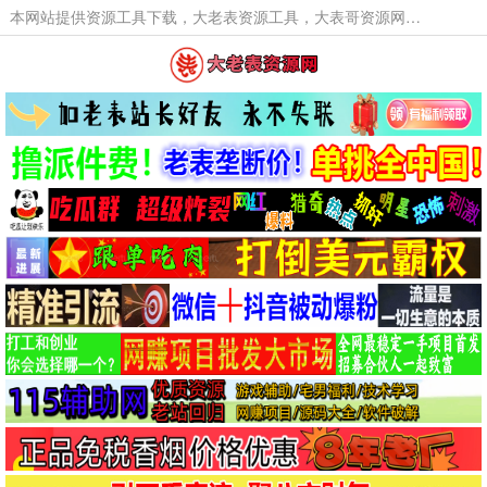
本网站提供资源工具下载，大老表资源工具，大表哥资源网软件工具，大老表资源下载，活动线报福利资源分享,活动线报，大型网游经典游戏，网络热门技术游戏辅助交流与分享。