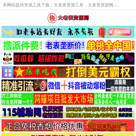
本网站提供资源工具下载，大老表资源工具，大表哥资源网软件工具，大老表资源下载，活动线报福利资源分享,活动线报，大型网游经典游戏，网络热门技术游戏辅助交流与分享。