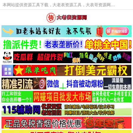
本网站提供资源工具下载，大老表资源工具，大表哥资源网软件工具，大老表资源下载，活动线报福利资源分享,活动线报，大型网游经典游戏，网络热门技术游戏辅助交流与分享。