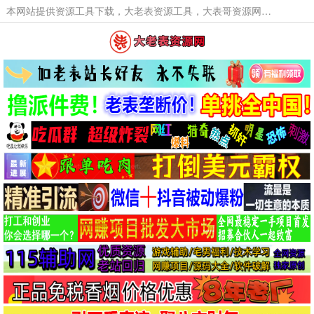
本网站提供资源工具下载，大老表资源工具，大表哥资源网软件工具，大老表资源下载，活动线报福利资源分享,活动线报，大型网游经典游戏，网络热门技术游戏辅助交流与分享。