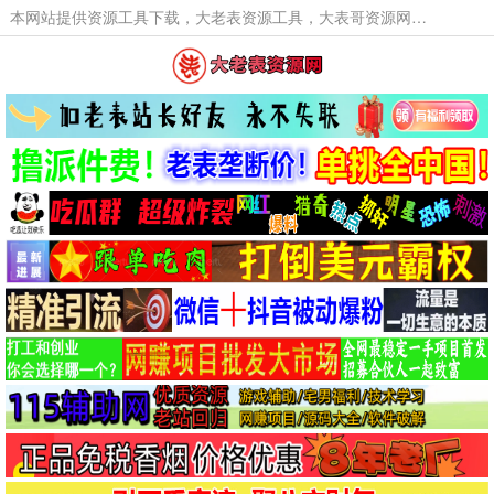
本网站提供资源工具下载，大老表资源工具，大表哥资源网软件工具，大老表资源下载，活动线报福利资源分享,活动线报，大型网游经典游戏，网络热门技术游戏辅助交流与分享。